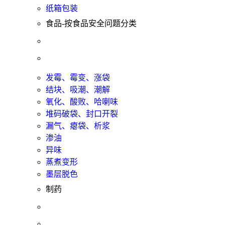
纸箱包装
食品-按食品安全问题分类
发霉、霉变、涨袋
结块、吸潮、潮解
氧化、酸败、哈喇味
堆码破袋、封口开裂
漏气、瘪袋、析浆
渗油
异味
蒸煮变形
墨层脱色
制药