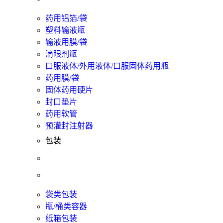
药用铝箔/袋
塑料输液瓶
输液用膜/袋
滴眼剂瓶
口服液体/外用液体/口服固体药用瓶
药用膜/袋
固体药用硬片
封口垫片
药用软管
预灌封注射器
包装
袋类包装
瓶/桶类容器
纸箱包装