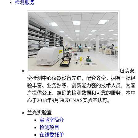
检测服务
包装安
全检测中心仪器设备先进，配套齐全，拥有一批经
验丰富、业务熟练、创新能力强的技术人员，为客
户提供公正、准确的检测数据和可靠的服务，本中
心于2013年9月通过CNAS实验室认可。
兰光实验室
实验室简介
检测项目
在线委托单