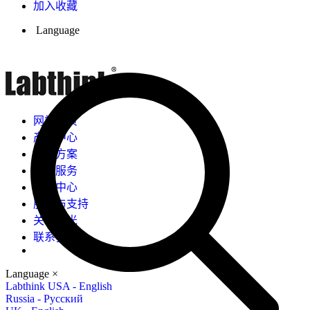
加入收藏
Language
网站首页
产品中心
解决方案
检测服务
新闻中心
服务与支持
关于兰光
联系我们
Language
×
Labthink USA - English
Russia - Русский