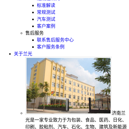
标准解读
常规测试
汽车测试
客户案例
售后服务
联系售后服务中心
客户服务条例
关于兰光
济南兰
光是一家专业致力于为包装、食品、医药、日化、
印刷、胶粘剂、汽车、石化、生物、建筑及新能源