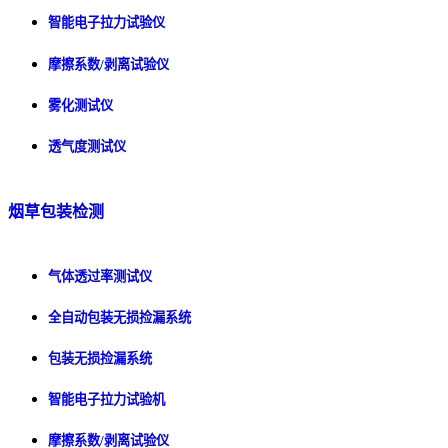
智能电子拉力试验仪
摩擦系数/剥离试验仪
雾化测试仪
透气度测试仪
烟草包装检测
气体透过率测试仪
全自动包装无损捡漏系统
包装无损捡漏系统
智能电子拉力试验机
摩擦系数/剥离试验仪