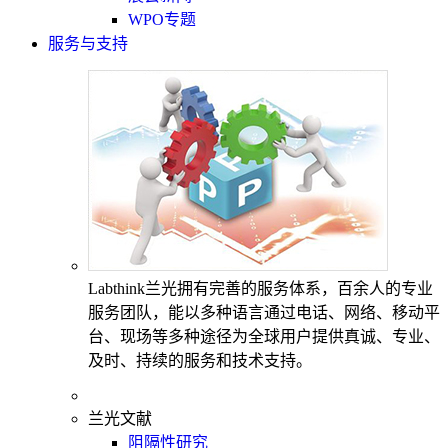
WPO专题
服务与支持
Labthink兰光拥有完善的服务体系，百余人的专业
服务团队，能以多种语言通过电话、网络、移动平
台、现场等多种途径为全球用户提供真诚、专业、
及时、持续的服务和技术支持。
兰光文献
阻隔性研究