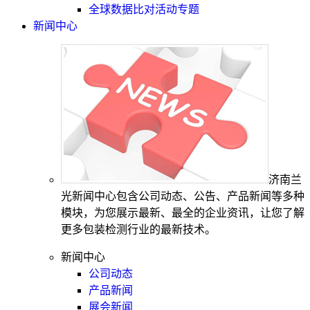
全球数据比对活动专题
新闻中心
济南兰
光新闻中心包含公司动态、公告、产品新闻等多种
模块，为您展示最新、最全的企业资讯，让您了解
更多包装检测行业的最新技术。
新闻中心
公司动态
产品新闻
展会新闻