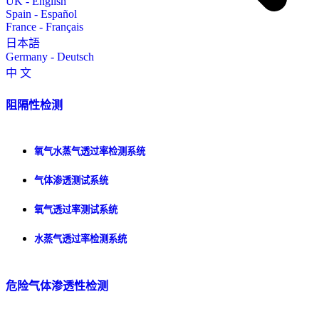
UK - English
Spain - Español
France - Français
日本語
Germany - Deutsch
中 文
阻隔性检测
氧气水蒸气透过率检测系统
气体渗透测试系统
氧气透过率测试系统
水蒸气透过率检测系统
危险气体渗透性检测