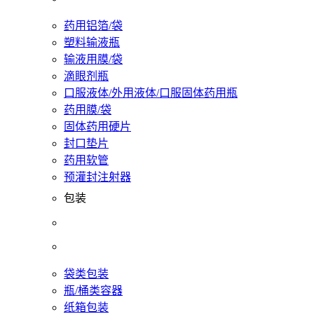
药用铝箔/袋
塑料输液瓶
输液用膜/袋
滴眼剂瓶
口服液体/外用液体/口服固体药用瓶
药用膜/袋
固体药用硬片
封口垫片
药用软管
预灌封注射器
包装
袋类包装
瓶/桶类容器
纸箱包装