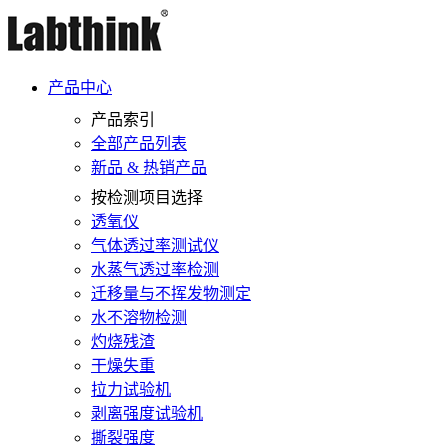
产品中心
产品索引
全部产品列表
新品 & 热销产品
按检测项目选择
透氧仪
气体透过率测试仪
水蒸气透过率检测
迁移量与不挥发物测定
水不溶物检测
灼烧残渣
干燥失重
拉力试验机
剥离强度试验机
撕裂强度