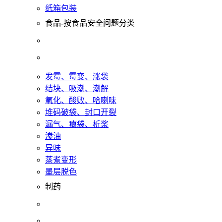
纸箱包装
食品-按食品安全问题分类
发霉、霉变、涨袋
结块、吸潮、潮解
氧化、酸败、哈喇味
堆码破袋、封口开裂
漏气、瘪袋、析浆
渗油
异味
蒸煮变形
墨层脱色
制药