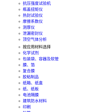
抗压强度试验机
瓶盖扭矩仪
热封试验仪
摩擦系数仪
测厚仪
泄漏密封仪
顶空气体分析
按应用材料选择
化学试剂
包装袋、容器及软管
膜、箔
复合膜
胶粘制品
纸箱、纸盒
纸、纸板
电池隔膜
建筑防水材料
印刷