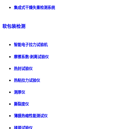
集成式干燥失重检测系统
软包装检测
智能电子拉力试验机
摩擦系数/剥离试验仪
热封试验仪
热粘拉力试验仪
测厚仪
撕裂度仪
薄膜热缩性能测试仪
揉搓试验仪