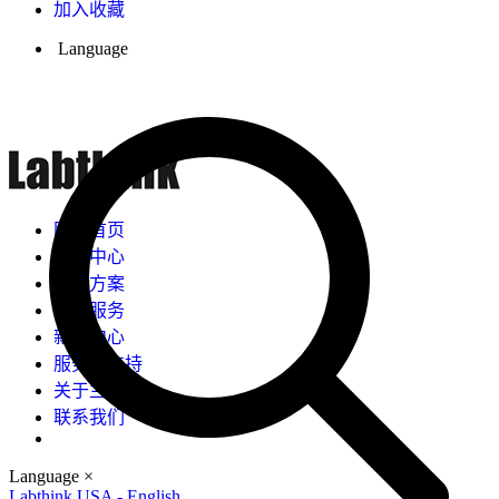
加入收藏
Language
网站首页
产品中心
解决方案
检测服务
新闻中心
服务与支持
关于兰光
联系我们
Language
×
Labthink USA - English