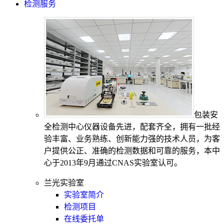
检测服务
包装安
全检测中心仪器设备先进，配套齐全，拥有一批经
验丰富、业务熟练、创新能力强的技术人员，为客
户提供公正、准确的检测数据和可靠的服务，本中
心于2013年9月通过CNAS实验室认可。
兰光实验室
实验室简介
检测项目
在线委托单