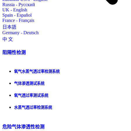
Russia - Русский
UK - English
Spain - Español
France - Français
日本語
Germany - Deutsch
中 文
阻隔性检测
氧气水蒸气透过率检测系统
气体渗透测试系统
氧气透过率测试系统
水蒸气透过率检测系统
危险气体渗透性检测