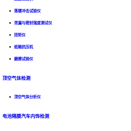
落镖冲击试验仪
泄漏与密封强度测试仪
扭矩仪
纸箱抗压机
磨擦试验仪
顶空气体检测
顶空气体分析仪
电池隔膜汽车内饰检测