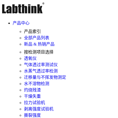
产品中心
产品索引
全部产品列表
新品 & 热销产品
按检测项目选择
透氧仪
气体透过率测试仪
水蒸气透过率检测
迁移量与不挥发物测定
水不溶物检测
灼烧残渣
干燥失重
拉力试验机
剥离强度试验机
撕裂强度