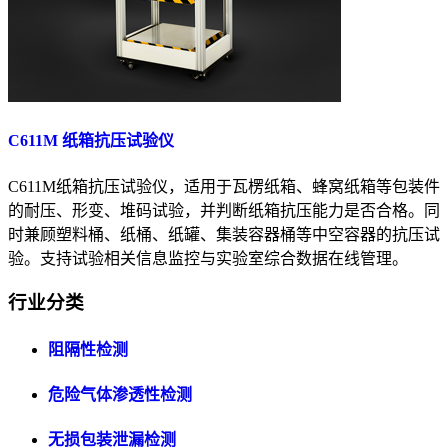
C611M 纸箱抗压试验仪
C611M纸箱抗压试验仪，适用于瓦楞纸箱、蜂窝纸箱等包装件
的耐压、形变、堆码试验，并判断纸箱抗压能力是否合格。同
时兼顾塑料桶、纸桶、纸罐、集装容器桶等中空容器的抗压试
验。支持试验相关信息监控与实验室综合数据在线管理。
行业分类
阻隔性检测
危险气体渗透性检测
无损包装泄漏检测