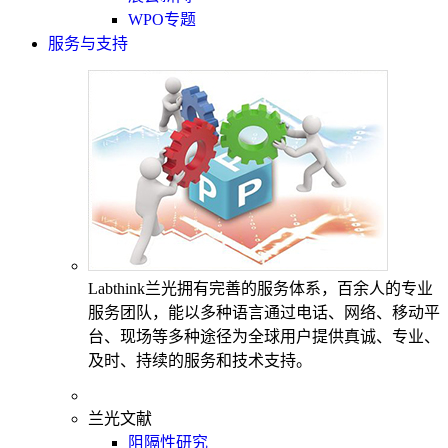
WPO专题
服务与支持
Labthink兰光拥有完善的服务体系，百余人的专业
服务团队，能以多种语言通过电话、网络、移动平
台、现场等多种途径为全球用户提供真诚、专业、
及时、持续的服务和技术支持。
兰光文献
阻隔性研究