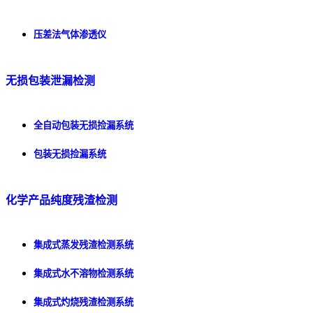
压差法气体渗透仪
无损包装泄漏检测
全自动包装无损捡漏系统
包装无损捡漏系统
化学产品纯度残渣检测
集成式蒸发残渣检测系统
集成式水不溶物检测系统
集成式灼烧残渣检测系统