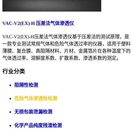
VAC-V2(EX)-H 压差法气体渗透仪
VAC-V2(EX)-H压差法气体渗透仪基于压差法的测试原理，是
一款专业测试常规气体和危险气体透过率的仪器，适用于塑料
薄膜、复合膜、高阻隔材料、片材、金属箔片在各种温度下的
气体透过率、溶解度系数、扩散系数、渗透系数的测定。
行业分类
阻隔性检测
危险气体渗透性检测
无损包装泄漏检测
化学产品纯度残渣检测