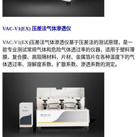
VAC-V1(EX) 压差法气体渗透仪
VAC-V1(EX)压差法气体渗透仪基于压差法的测试原理，是一
款专业测试常规气体和危险气体透过率的仪器，适用于塑料薄
膜、复合膜、高阻隔材料、片材、金属箔片在各种温度下的气
体透过率、溶解度系数、扩散系数、渗透系数的测定。