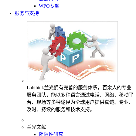
WPO专题
服务与支持
Labthink兰光拥有完善的服务体系，百余人的专业
服务团队，能以多种语言通过电话、网络、移动平
台、现场等多种途径为全球用户提供真诚、专业、
及时、持续的服务和技术支持。
兰光文献
阻隔性研究