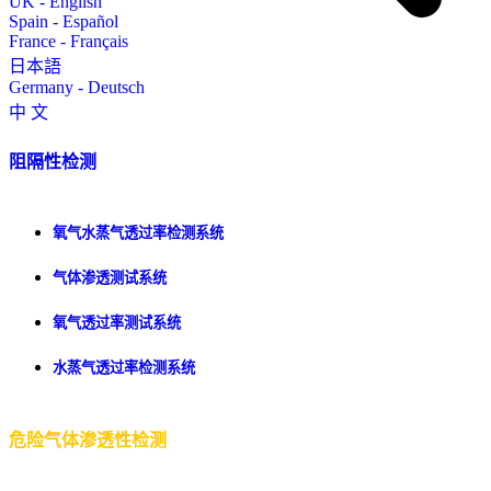
UK - English
Spain - Español
France - Français
日本語
Germany - Deutsch
中 文
阻隔性检测
氧气水蒸气透过率检测系统
气体渗透测试系统
氧气透过率测试系统
水蒸气透过率检测系统
危险气体渗透性检测