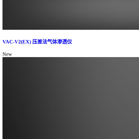
VAC-V2(EX) 压差法气体渗透仪
New