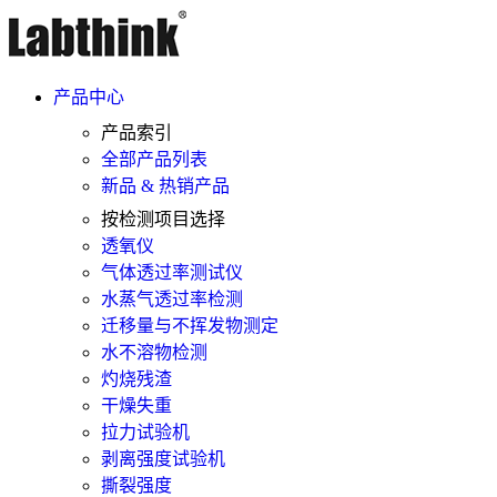
产品中心
产品索引
全部产品列表
新品 & 热销产品
按检测项目选择
透氧仪
气体透过率测试仪
水蒸气透过率检测
迁移量与不挥发物测定
水不溶物检测
灼烧残渣
干燥失重
拉力试验机
剥离强度试验机
撕裂强度