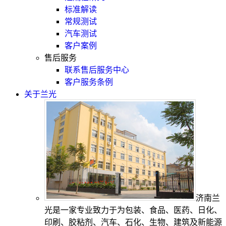
标准解读
常规测试
汽车测试
客户案例
售后服务
联系售后服务中心
客户服务条例
关于兰光
济南兰
光是一家专业致力于为包装、食品、医药、日化、
印刷、胶粘剂、汽车、石化、生物、建筑及新能源