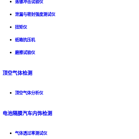
落镖冲击试验仪
泄漏与密封强度测试仪
扭矩仪
纸箱抗压机
磨擦试验仪
顶空气体检测
顶空气体分析仪
电池隔膜汽车内饰检测
气体透过率测试仪