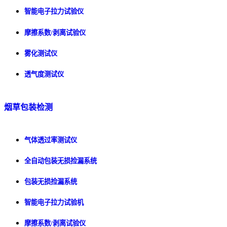
智能电子拉力试验仪
摩擦系数/剥离试验仪
雾化测试仪
透气度测试仪
烟草包装检测
气体透过率测试仪
全自动包装无损捡漏系统
包装无损捡漏系统
智能电子拉力试验机
摩擦系数/剥离试验仪