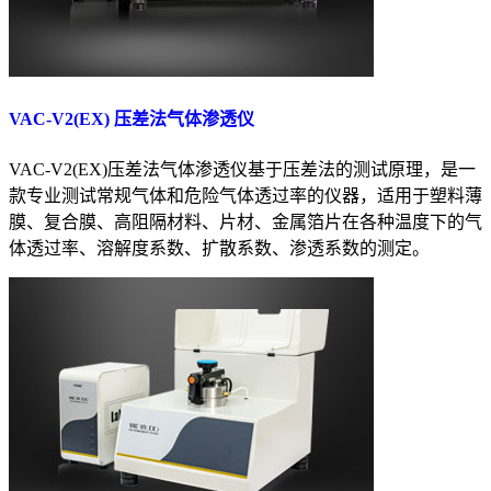
VAC-V2(EX) 压差法气体渗透仪
VAC-V2(EX)压差法气体渗透仪基于压差法的测试原理，是一
款专业测试常规气体和危险气体透过率的仪器，适用于塑料薄
膜、复合膜、高阻隔材料、片材、金属箔片在各种温度下的气
体透过率、溶解度系数、扩散系数、渗透系数的测定。