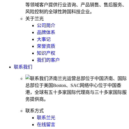
等领域客户提供行业咨询、产品销售、售后服务、
风险控制的全球性跨国科技企业。
关于兰光
公司简介
品牌体系
大事记
荣誉资质
知识产权
我们的客户
联系我们
济南兰光运营总部位于中国济南、国际
总部位于美国Boston、SAC网络中心位于中国香
港，全球有五十多家国际代理商与三十多家国际服
务提供商。
联系方式
联系兰光
在线留言