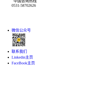
中国咨询热线
0531-58702626
微信公众号
联系我们
Linkedin主页
FaceBook主页