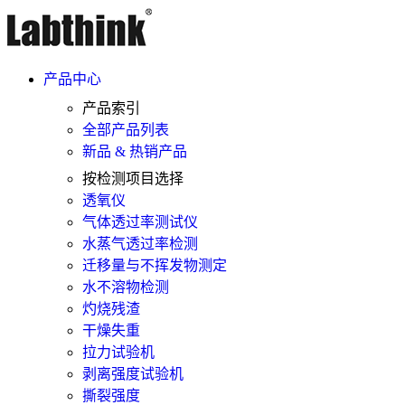
产品中心
产品索引
全部产品列表
新品 & 热销产品
按检测项目选择
透氧仪
气体透过率测试仪
水蒸气透过率检测
迁移量与不挥发物测定
水不溶物检测
灼烧残渣
干燥失重
拉力试验机
剥离强度试验机
撕裂强度