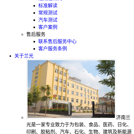
标准解读
常规测试
汽车测试
客户案例
售后服务
联系售后服务中心
客户服务条例
关于兰光
济南兰
光是一家专业致力于为包装、食品、医药、日化、
印刷、胶粘剂、汽车、石化、生物、建筑及新能源