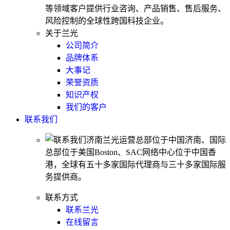
等领域客户提供行业咨询、产品销售、售后服务、
风险控制的全球性跨国科技企业。
关于兰光
公司简介
品牌体系
大事记
荣誉资质
知识产权
我们的客户
联系我们
济南兰光运营总部位于中国济南、国际
总部位于美国Boston、SAC网络中心位于中国香
港，全球有五十多家国际代理商与三十多家国际服
务提供商。
联系方式
联系兰光
在线留言