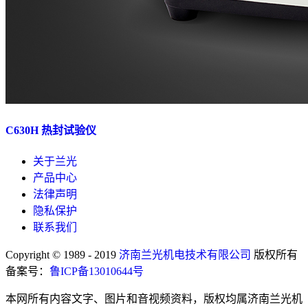
C630H 热封试验仪
关于兰光
产品中心
法律声明
隐私保护
联系我们
Copyright © 1989 - 2019
济南兰光机电技术有限公司
版权所有
备案号：
鲁ICP备13010644号
本网所有内容文字、图片和音视频资料，版权均属济南兰光机