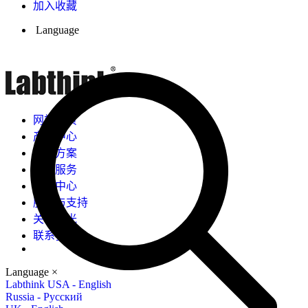
加入收藏
Language
网站首页
产品中心
解决方案
检测服务
新闻中心
服务与支持
关于兰光
联系我们
Language
×
Labthink USA - English
Russia - Русский