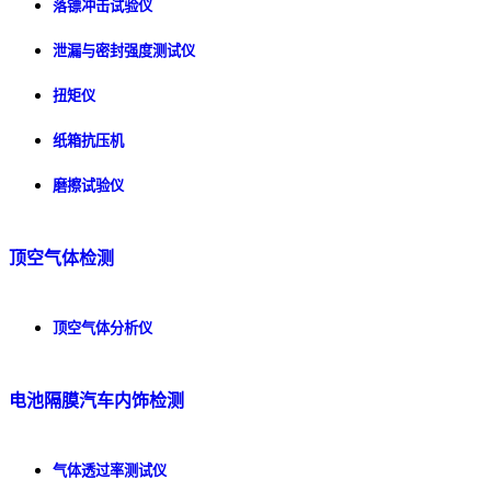
落镖冲击试验仪
泄漏与密封强度测试仪
扭矩仪
纸箱抗压机
磨擦试验仪
顶空气体检测
顶空气体分析仪
电池隔膜汽车内饰检测
气体透过率测试仪