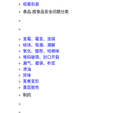
纸箱包装
食品-按食品安全问题分类
发霉、霉变、涨袋
结块、吸潮、潮解
氧化、酸败、哈喇味
堆码破袋、封口开裂
漏气、瘪袋、析浆
渗油
异味
蒸煮变形
墨层脱色
制药