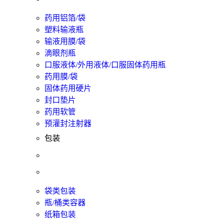
药用铝箔/袋
塑料输液瓶
输液用膜/袋
滴眼剂瓶
口服液体/外用液体/口服固体药用瓶
药用膜/袋
固体药用硬片
封口垫片
药用软管
预灌封注射器
包装
袋类包装
瓶/桶类容器
纸箱包装