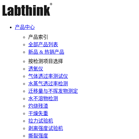
产品中心
产品索引
全部产品列表
新品 & 热销产品
按检测项目选择
透氧仪
气体透过率测试仪
水蒸气透过率检测
迁移量与不挥发物测定
水不溶物检测
灼烧残渣
干燥失重
拉力试验机
剥离强度试验机
撕裂强度