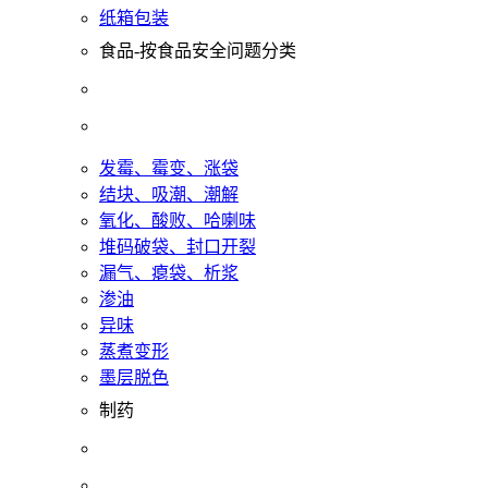
纸箱包装
食品-按食品安全问题分类
发霉、霉变、涨袋
结块、吸潮、潮解
氧化、酸败、哈喇味
堆码破袋、封口开裂
漏气、瘪袋、析浆
渗油
异味
蒸煮变形
墨层脱色
制药