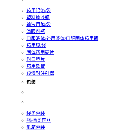
药用铝箔/袋
塑料输液瓶
输液用膜/袋
滴眼剂瓶
口服液体/外用液体/口服固体药用瓶
药用膜/袋
固体药用硬片
封口垫片
药用软管
预灌封注射器
包装
袋类包装
瓶/桶类容器
纸箱包装