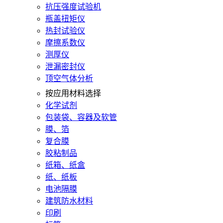
抗压强度试验机
瓶盖扭矩仪
热封试验仪
摩擦系数仪
测厚仪
泄漏密封仪
顶空气体分析
按应用材料选择
化学试剂
包装袋、容器及软管
膜、箔
复合膜
胶粘制品
纸箱、纸盒
纸、纸板
电池隔膜
建筑防水材料
印刷