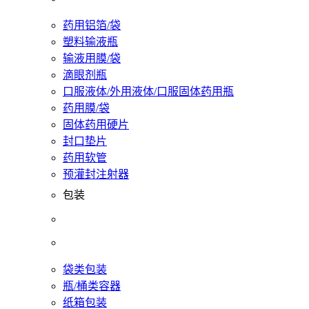
药用铝箔/袋
塑料输液瓶
输液用膜/袋
滴眼剂瓶
口服液体/外用液体/口服固体药用瓶
药用膜/袋
固体药用硬片
封口垫片
药用软管
预灌封注射器
包装
袋类包装
瓶/桶类容器
纸箱包装