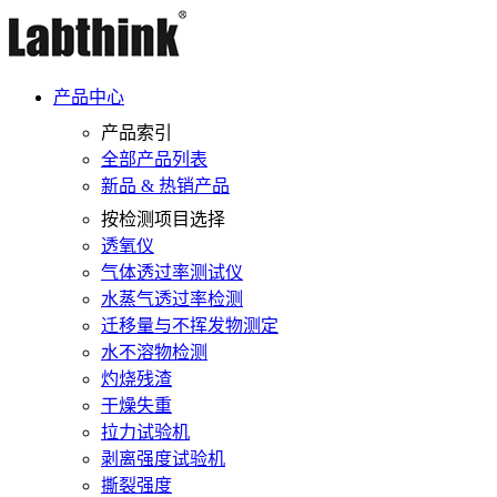
产品中心
产品索引
全部产品列表
新品 & 热销产品
按检测项目选择
透氧仪
气体透过率测试仪
水蒸气透过率检测
迁移量与不挥发物测定
水不溶物检测
灼烧残渣
干燥失重
拉力试验机
剥离强度试验机
撕裂强度