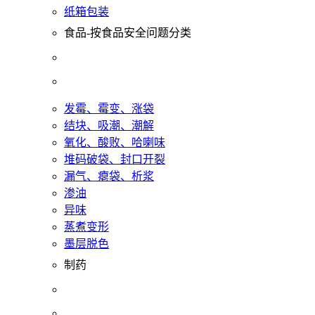
纸箱包装
食品-按食品安全问题分类
发霉、霉变、涨袋
结块、吸潮、潮解
氧化、酸败、哈喇味
堆码破袋、封口开裂
漏气、瘪袋、析浆
渗油
异味
蒸煮变形
墨层脱色
制药