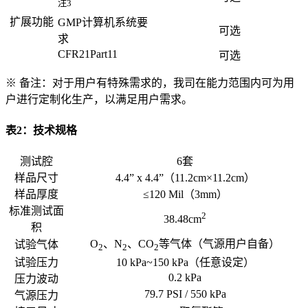
注3
扩展功能
GMP计算机系统要
可选
求
CFR21Part11
可选
※ 备注：对于用户有特殊需求的，我司在能力范围内可为用
户进行定制化生产，以满足用户需求。
表2：技术规格
测试腔
6套
样品尺寸
4.4” x 4.4”（11.2cm×11.2cm）
样品厚度
≤120 Mil（3mm）
标准测试面
2
38.48cm
积
O
、N
、CO
等气体（气源用户自备）
试验气体
2
2
2
试验压力
10 kPa~150 kPa（任意设定）
0.2 kPa
压力波动
79.7 PSI / 550 kPa
气源压力