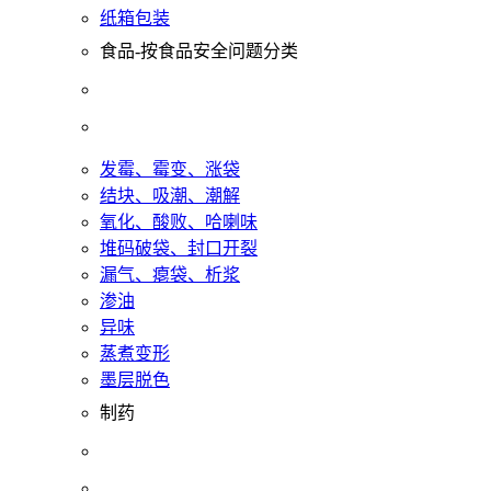
纸箱包装
食品-按食品安全问题分类
发霉、霉变、涨袋
结块、吸潮、潮解
氧化、酸败、哈喇味
堆码破袋、封口开裂
漏气、瘪袋、析浆
渗油
异味
蒸煮变形
墨层脱色
制药