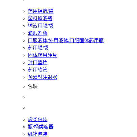
药用铝箔/袋
塑料输液瓶
输液用膜/袋
滴眼剂瓶
口服液体/外用液体/口服固体药用瓶
药用膜/袋
固体药用硬片
封口垫片
药用软管
预灌封注射器
包装
袋类包装
瓶/桶类容器
纸箱包装