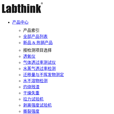
产品中心
产品索引
全部产品列表
新品 & 热销产品
按检测项目选择
透氧仪
气体透过率测试仪
水蒸气透过率检测
迁移量与不挥发物测定
水不溶物检测
灼烧残渣
干燥失重
拉力试验机
剥离强度试验机
撕裂强度