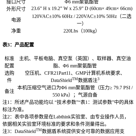
接口尺寸
Φ6 mm聚氨酯管
23.6” H x 19.2” W x 25.9” D (60cm× 49cm× 66cm)
外形尺寸
120VAC±10% 60Hz / 220VAC±10% 50Hz（二选
电源
一）
净重
220Lbs（100kg）
表3：产品配置
标准
主机、平板电脑、真空泵（英国）、取样器、真空油
配置
脂、Φ6 mm聚氨酯管
选购
空压机、CFR21Part11、GMP计算机系统要求、
TM
3
件
DataShield
数据盾注
本机压缩空气进口为Φ6 mm聚氨酯管（压力≥ 79.7 PSI /
备注
550 kPa）；气源自备
注1：所述产品功能均以 “技术参数”“表1：测试参数”中的具体
标注为准。
注2：表中各项参数是在Labthink实验室、由专业操作人员，
依据相关实验室环境标准的要求和条件测量得出。
TM
注3：DataShield
数据盾系统提供安全可靠的数据应用支