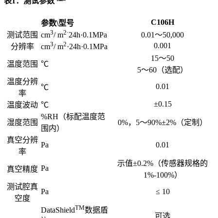
表1：测试参数
C106H
参数\型号
3
2·
测试范围
0.01～50,000
cm
/ m
24h·0.1MPa
3
2
0.001
分辨率
cm
/ m
·24h·0.1MPa
15～50
温度范围
℃
5～60（选配）
温度分辨
0.01
℃
率
±0.15
温度波动
℃
%RH（标配温度范
湿度范围
0%，5～90%±2%（定制）
围内）
真空分辨
Pa
0.01
率
示值±0.2%（传感器规格的
Pa
真空精度
1%-100%）
测试腔真
Pa
≤ 10
空度
TM
DataShield
数据盾
可选