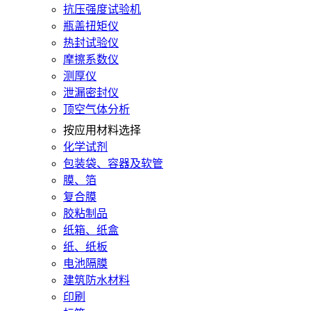
抗压强度试验机
瓶盖扭矩仪
热封试验仪
摩擦系数仪
测厚仪
泄漏密封仪
顶空气体分析
按应用材料选择
化学试剂
包装袋、容器及软管
膜、箔
复合膜
胶粘制品
纸箱、纸盒
纸、纸板
电池隔膜
建筑防水材料
印刷