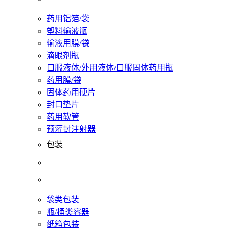
药用铝箔/袋
塑料输液瓶
输液用膜/袋
滴眼剂瓶
口服液体/外用液体/口服固体药用瓶
药用膜/袋
固体药用硬片
封口垫片
药用软管
预灌封注射器
包装
袋类包装
瓶/桶类容器
纸箱包装