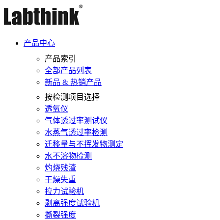
产品中心
产品索引
全部产品列表
新品 & 热销产品
按检测项目选择
透氧仪
气体透过率测试仪
水蒸气透过率检测
迁移量与不挥发物测定
水不溶物检测
灼烧残渣
干燥失重
拉力试验机
剥离强度试验机
撕裂强度