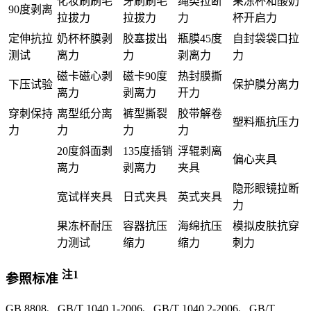
化妆刷刷毛
牙刷刷毛
绳类拉断
果冻杯和酸奶
90度剥离
拉拔力
拉拔力
力
杯开启力
定伸抗拉
奶杯杯膜剥
胶塞拔出
瓶膜45度
自封袋袋口拉
测试
离力
力
剥离力
力
磁卡磁心剥
磁卡90度
热封膜撕
下压试验
保护膜分离力
离力
剥离力
开力
穿刺保持
离型纸分离
裤型撕裂
胶带解卷
塑料瓶抗压力
力
力
力
力
20度斜面剥
135度插销
浮辊剥离
偏心夹具
离力
剥离力
夹具
隐形眼镜拉断
宽试样夹具
日式夹具
英式夹具
力
果冻杯耐压
容器抗压
海绵抗压
模拟皮肤抗穿
力测试
缩力
缩力
刺力
注1
参照标准
GB 8808、GB/T 1040.1-2006、GB/T 1040.2-2006、GB/T