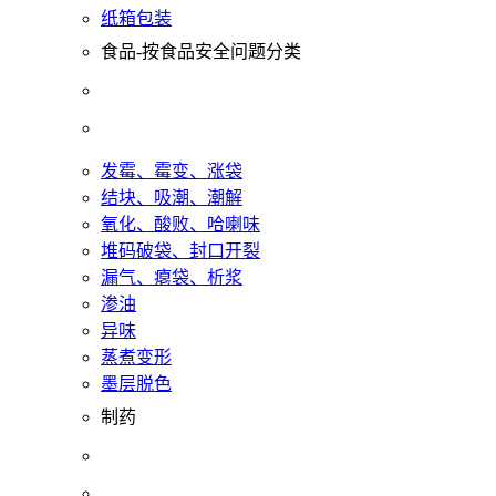
纸箱包装
食品-按食品安全问题分类
发霉、霉变、涨袋
结块、吸潮、潮解
氧化、酸败、哈喇味
堆码破袋、封口开裂
漏气、瘪袋、析浆
渗油
异味
蒸煮变形
墨层脱色
制药