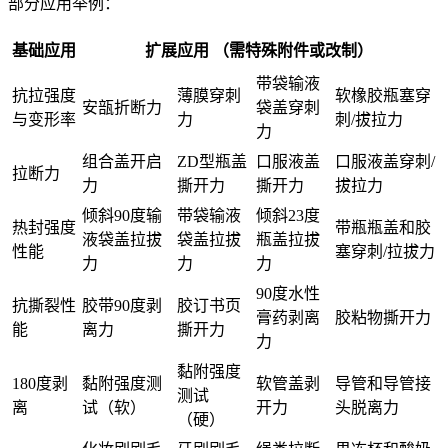
部分应用举例：
基础应用
扩展应用 （需特殊附件或改制）
带袋输液
抗拉强度
薄膜穿刺
软橡胶瓶塞穿
安瓿折断力
袋盖穿刺
与变形率
力
刺/拔拉力
力
组合盖开启
ZD型瓶盖
口服液盖
口服液盖穿刺/
拉断力
力
撕开力
撕开力
拔拉力
倾斜90度输
带袋输液
倾斜23度
热封强度
带瓶瓶盖和胶
液袋盖拉拔
袋盖拉拔
瓶盖拉拔
性能
塞穿刺/拉拔力
力
力
力
90度水性
抗撕裂性
胶带90度剥
胶订书页
膏药剥离
胶粘物撕开力
能
离力
撕开力
力
黏附强度
180度剥
黏附强度测
软管盖剥
导管和导管接
测试
离
试（软）
开力
头脱离力
（硬）