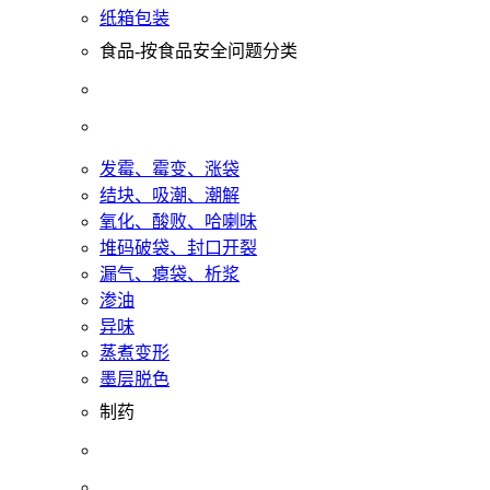
纸箱包装
食品-按食品安全问题分类
发霉、霉变、涨袋
结块、吸潮、潮解
氧化、酸败、哈喇味
堆码破袋、封口开裂
漏气、瘪袋、析浆
渗油
异味
蒸煮变形
墨层脱色
制药