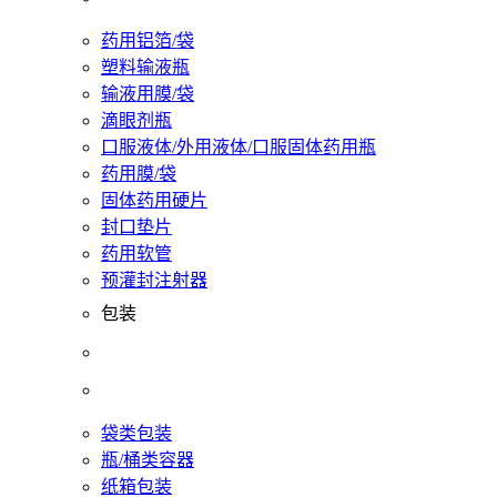
药用铝箔/袋
塑料输液瓶
输液用膜/袋
滴眼剂瓶
口服液体/外用液体/口服固体药用瓶
药用膜/袋
固体药用硬片
封口垫片
药用软管
预灌封注射器
包装
袋类包装
瓶/桶类容器
纸箱包装