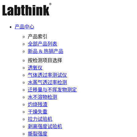
产品中心
产品索引
全部产品列表
新品 & 热销产品
按检测项目选择
透氧仪
气体透过率测试仪
水蒸气透过率检测
迁移量与不挥发物测定
水不溶物检测
灼烧残渣
干燥失重
拉力试验机
剥离强度试验机
撕裂强度