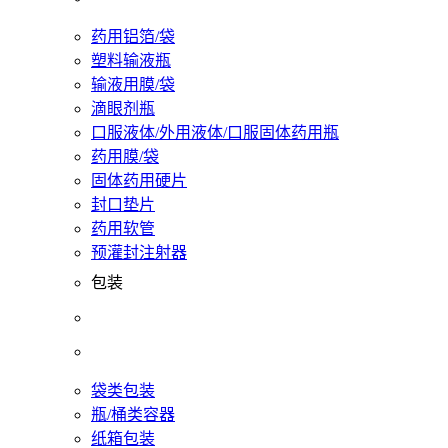
药用铝箔/袋
塑料输液瓶
输液用膜/袋
滴眼剂瓶
口服液体/外用液体/口服固体药用瓶
药用膜/袋
固体药用硬片
封口垫片
药用软管
预灌封注射器
包装
袋类包装
瓶/桶类容器
纸箱包装