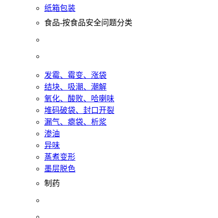
纸箱包装
食品-按食品安全问题分类
发霉、霉变、涨袋
结块、吸潮、潮解
氧化、酸败、哈喇味
堆码破袋、封口开裂
漏气、瘪袋、析浆
渗油
异味
蒸煮变形
墨层脱色
制药