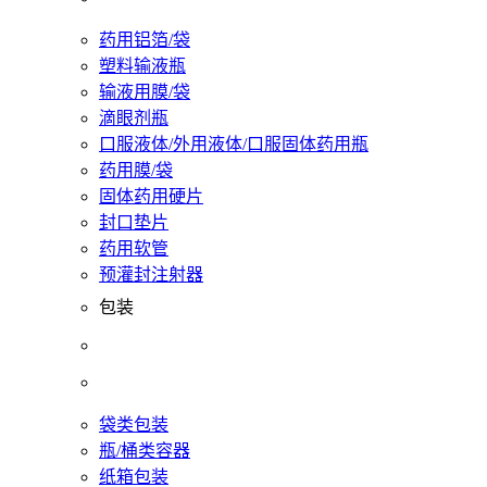
药用铝箔/袋
塑料输液瓶
输液用膜/袋
滴眼剂瓶
口服液体/外用液体/口服固体药用瓶
药用膜/袋
固体药用硬片
封口垫片
药用软管
预灌封注射器
包装
袋类包装
瓶/桶类容器
纸箱包装