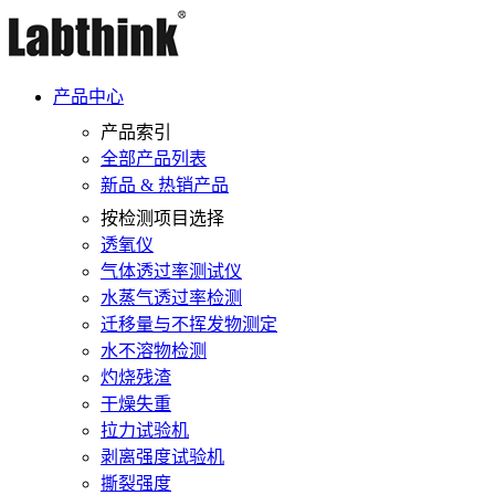
产品中心
产品索引
全部产品列表
新品 & 热销产品
按检测项目选择
透氧仪
气体透过率测试仪
水蒸气透过率检测
迁移量与不挥发物测定
水不溶物检测
灼烧残渣
干燥失重
拉力试验机
剥离强度试验机
撕裂强度