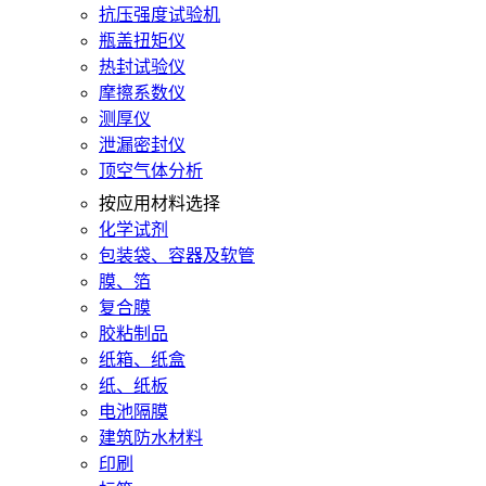
抗压强度试验机
瓶盖扭矩仪
热封试验仪
摩擦系数仪
测厚仪
泄漏密封仪
顶空气体分析
按应用材料选择
化学试剂
包装袋、容器及软管
膜、箔
复合膜
胶粘制品
纸箱、纸盒
纸、纸板
电池隔膜
建筑防水材料
印刷