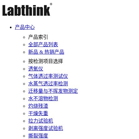
产品中心
产品索引
全部产品列表
新品 & 热销产品
按检测项目选择
透氧仪
气体透过率测试仪
水蒸气透过率检测
迁移量与不挥发物测定
水不溶物检测
灼烧残渣
干燥失重
拉力试验机
剥离强度试验机
撕裂强度