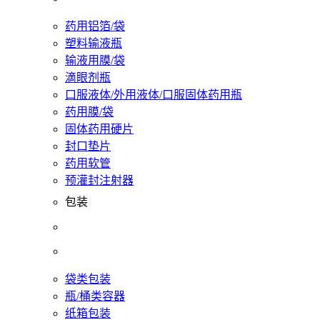
药用铝箔/袋
塑料输液瓶
输液用膜/袋
滴眼剂瓶
口服液体/外用液体/口服固体药用瓶
药用膜/袋
固体药用硬片
封口垫片
药用软管
预灌封注射器
包装
袋类包装
瓶/桶类容器
纸箱包装