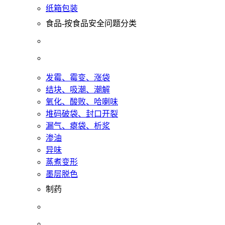
纸箱包装
食品-按食品安全问题分类
发霉、霉变、涨袋
结块、吸潮、潮解
氧化、酸败、哈喇味
堆码破袋、封口开裂
漏气、瘪袋、析浆
渗油
异味
蒸煮变形
墨层脱色
制药