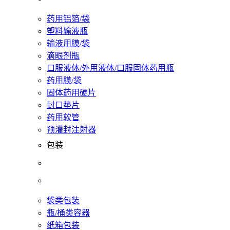
药用铝箔/袋
塑料输液瓶
输液用膜/袋
滴眼剂瓶
口服液体/外用液体/口服固体药用瓶
药用膜/袋
固体药用硬片
封口垫片
药用软管
预灌封注射器
包装
袋类包装
瓶/桶类容器
纸箱包装