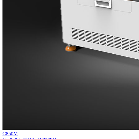
C850M