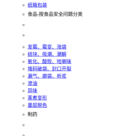
纸箱包装
食品-按食品安全问题分类
发霉、霉变、涨袋
结块、吸潮、潮解
氧化、酸败、哈喇味
堆码破袋、封口开裂
漏气、瘪袋、析浆
渗油
异味
蒸煮变形
墨层脱色
制药