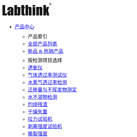
产品中心
产品索引
全部产品列表
新品 & 热销产品
按检测项目选择
透氧仪
气体透过率测试仪
水蒸气透过率检测
迁移量与不挥发物测定
水不溶物检测
灼烧残渣
干燥失重
拉力试验机
剥离强度试验机
撕裂强度