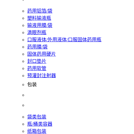
药用铝箔/袋
塑料输液瓶
输液用膜/袋
滴眼剂瓶
口服液体/外用液体/口服固体药用瓶
药用膜/袋
固体药用硬片
封口垫片
药用软管
预灌封注射器
包装
袋类包装
瓶/桶类容器
纸箱包装