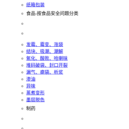
纸箱包装
食品-按食品安全问题分类
发霉、霉变、涨袋
结块、吸潮、潮解
氧化、酸败、哈喇味
堆码破袋、封口开裂
漏气、瘪袋、析浆
渗油
异味
蒸煮变形
墨层脱色
制药