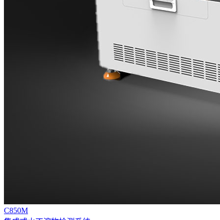
C850M