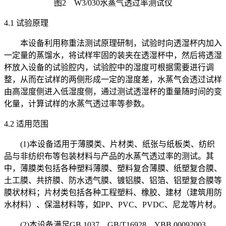
图2 W3/030水蒸气透过率测试仪
4.1 试验原理
本设备利用称重法测试原理研制，试验时向透湿杯内加入
一定量的蒸馏水，将试样牢固的装夹在透湿杯中，然后将透湿
杯放入设备的试验腔内，试验腔中的湿度可根据需要进行调
整，从而在试样的两侧形成一定的湿度差，水蒸气会透过试样
由高湿度侧进入低湿度侧，通过测试透湿杯的重量随时间的变
化量，计算试样的水蒸气透过率等参数。
4.2 适用范围
(1)本设备适用于薄膜类、片材类、纸张与纸板类、纺织
品与非纺织布等包装材料与产品的水蒸气透过率的测试。其
中，薄膜类包括各种塑料薄膜、塑料复合薄膜、纸塑复合膜、
土工膜、共挤膜、防水透气膜、镀铝膜、铝箔、铝塑复合膜等
膜状材料；片材类包括各种工程塑料、橡胶、建材（建筑用防
水材料）、保温材料等，如PP、PVC、PVDC、尼龙等片材。
(2)本设备满足GB 1037、GB/T16928、YBB 00092003、