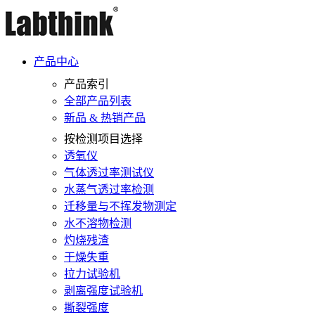
产品中心
产品索引
全部产品列表
新品 & 热销产品
按检测项目选择
透氧仪
气体透过率测试仪
水蒸气透过率检测
迁移量与不挥发物测定
水不溶物检测
灼烧残渣
干燥失重
拉力试验机
剥离强度试验机
撕裂强度