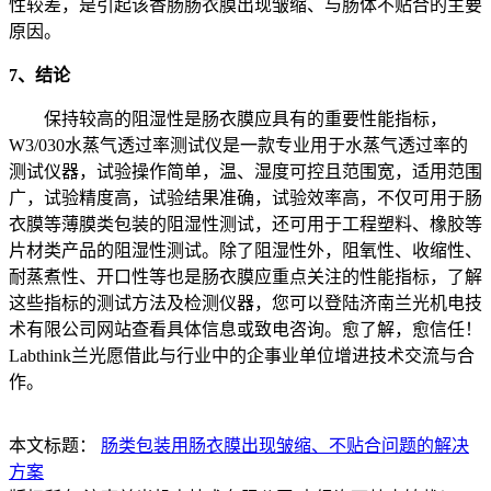
性较差，是引起该香肠肠衣膜出现皱缩、与肠体不贴合的主要
原因。
7、结论
保持较高的阻湿性是肠衣膜应具有的重要性能指标，
W3/030水蒸气透过率测试仪是一款专业用于水蒸气透过率的
测试仪器，试验操作简单，温、湿度可控且范围宽，适用范围
广，试验精度高，试验结果准确，试验效率高，不仅可用于肠
衣膜等薄膜类包装的阻湿性测试，还可用于工程塑料、橡胶等
片材类产品的阻湿性测试。除了阻湿性外，阻氧性、收缩性、
耐蒸煮性、开口性等也是肠衣膜应重点关注的性能指标，了解
这些指标的测试方法及检测仪器，您可以登陆济南兰光机电技
术有限公司网站查看具体信息或致电咨询。愈了解，愈信任！
Labthink兰光愿借此与行业中的企事业单位增进技术交流与合
作。
本文标题：
肠类包装用肠衣膜出现皱缩、不贴合问题的解决
方案