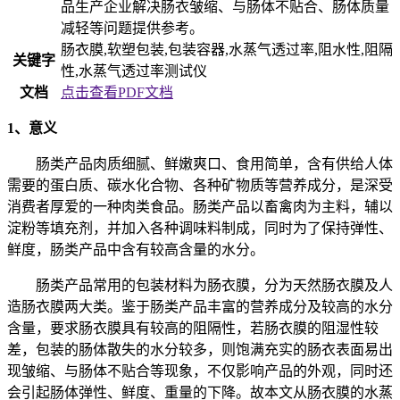
品生产企业解决肠衣皱缩、与肠体不贴合、肠体质量
减轻等问题提供参考。
肠衣膜,软塑包装,包装容器,水蒸气透过率,阻水性,阻隔
关键字
性,水蒸气透过率测试仪
文档
点击查看PDF文档
1、意义
肠类产品肉质细腻、鲜嫩爽口、食用简单，含有供给人体
需要的蛋白质、碳水化合物、各种矿物质等营养成分，是深受
消费者厚爱的一种肉类食品。肠类产品以畜禽肉为主料，辅以
淀粉等填充剂，并加入各种调味料制成，同时为了保持弹性、
鲜度，肠类产品中含有较高含量的水分。
肠类产品常用的包装材料为肠衣膜，分为天然肠衣膜及人
造肠衣膜两大类。鉴于肠类产品丰富的营养成分及较高的水分
含量，要求肠衣膜具有较高的阻隔性，若肠衣膜的阻湿性较
差，包装的肠体散失的水分较多，则饱满充实的肠衣表面易出
现皱缩、与肠体不贴合等现象，不仅影响产品的外观，同时还
会引起肠体弹性、鲜度、重量的下降。故本文从肠衣膜的水蒸