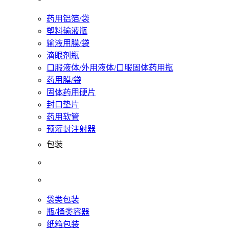
药用铝箔/袋
塑料输液瓶
输液用膜/袋
滴眼剂瓶
口服液体/外用液体/口服固体药用瓶
药用膜/袋
固体药用硬片
封口垫片
药用软管
预灌封注射器
包装
袋类包装
瓶/桶类容器
纸箱包装