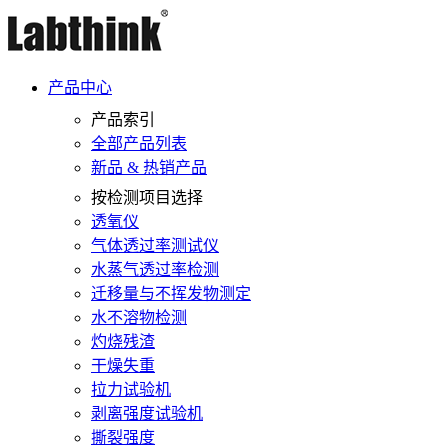
产品中心
产品索引
全部产品列表
新品 & 热销产品
按检测项目选择
透氧仪
气体透过率测试仪
水蒸气透过率检测
迁移量与不挥发物测定
水不溶物检测
灼烧残渣
干燥失重
拉力试验机
剥离强度试验机
撕裂强度