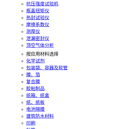
抗压强度试验机
瓶盖扭矩仪
热封试验仪
摩擦系数仪
测厚仪
泄漏密封仪
顶空气体分析
按应用材料选择
化学试剂
包装袋、容器及软管
膜、箔
复合膜
胶粘制品
纸箱、纸盒
纸、纸板
电池隔膜
建筑防水材料
印刷