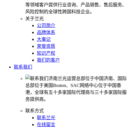
等领域客户提供行业咨询、产品销售、售后服务、
风险控制的全球性跨国科技企业。
关于兰光
公司简介
品牌体系
大事记
荣誉资质
知识产权
我们的客户
联系我们
济南兰光运营总部位于中国济南、国际
总部位于美国Boston、SAC网络中心位于中国香
港，全球有五十多家国际代理商与三十多家国际服
务提供商。
联系方式
联系兰光
在线留言