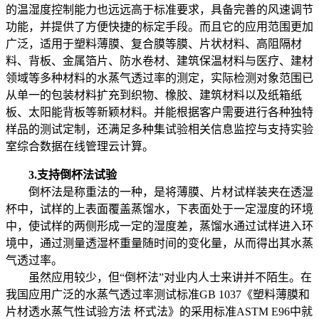
的温湿度控制能力也远远高于标准要求，具备完善的风速调节
功能，并提供了方便快捷的标定手段。而且它的应用范围更加
广泛，适用于塑料薄膜、复合膜等膜、片状材料、高阻隔材
料、背板、金属箔片、防水卷材、建筑保温材料与医疗、建材
领域等多种材料的水蒸气透过率的测定，实际检测对象范围已
从单一的包装材料扩充到织物、橡胶、建筑材料以及纸箱纸
板、太阳能背板等新颖材料。并能根据客户需要进行各种独特
样品的测试定制，还满足多种集试验相关信息监控与支持实验
室综合数据在线管理云计算。
3.支持倒杯法试验
倒杯法是称重法的一种，是将薄膜、片材试样装夹在透湿
杯中，试样的上表面覆盖蒸馏水，下表面处于一定湿度的环境
中，使试样的两侧形成一定的湿度差，蒸馏水通过试样进入环
境中，通过测量透湿杯重量随时间的变化量，从而得出其水蒸
气透过率。
虽然应用较少，但“倒杯法”对业内人士来讲并不陌生。在
我国应用广泛的水蒸气透过率测试标准GB 1037《塑料薄膜和
片材透水蒸气性试验方法 杯式法》的采用标准ASTM E96中就