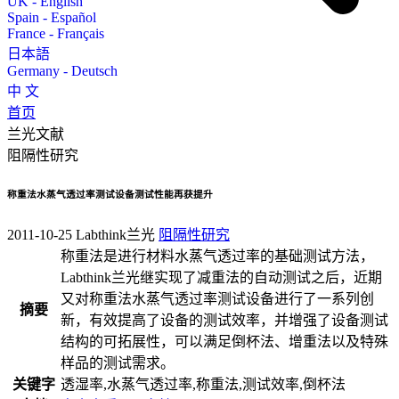
UK - English
Spain - Español
France - Français
日本語
Germany - Deutsch
中 文
首页
兰光文献
阻隔性研究
称重法水蒸气透过率测试设备测试性能再获提升
2011-10-25
Labthink兰光
阻隔性研究
称重法是进行材料水蒸气透过率的基础测试方法，
Labthink兰光继实现了减重法的自动测试之后，近期
又对称重法水蒸气透过率测试设备进行了一系列创
摘要
新，有效提高了设备的测试效率，并增强了设备测试
结构的可拓展性，可以满足倒杯法、增重法以及特殊
样品的测试需求。
关键字
透湿率,水蒸气透过率,称重法,测试效率,倒杯法