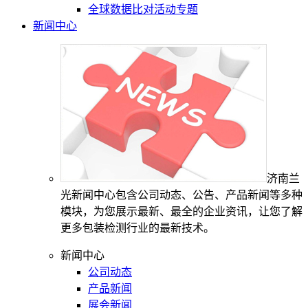
全球数据比对活动专题
新闻中心
济南兰
光新闻中心包含公司动态、公告、产品新闻等多种
模块，为您展示最新、最全的企业资讯，让您了解
更多包装检测行业的最新技术。
新闻中心
公司动态
产品新闻
展会新闻