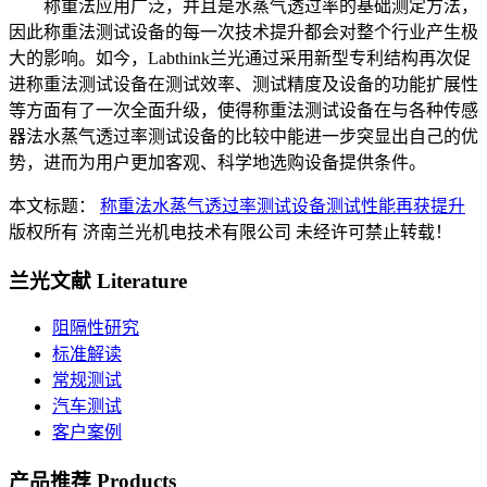
称重法应用广泛，并且是水蒸气透过率的基础测定方法，
因此称重法测试设备的每一次技术提升都会对整个行业产生极
大的影响。如今，Labthink兰光通过采用新型专利结构再次促
进称重法测试设备在测试效率、测试精度及设备的功能扩展性
等方面有了一次全面升级，使得称重法测试设备在与各种传感
器法水蒸气透过率测试设备的比较中能进一步突显出自己的优
势，进而为用户更加客观、科学地选购设备提供条件。
本文标题：
称重法水蒸气透过率测试设备测试性能再获提升
版权所有 济南兰光机电技术有限公司 未经许可禁止转载！
兰光文献
Literature
阻隔性研究
标准解读
常规测试
汽车测试
客户案例
产品推荐
Products