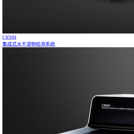
C850H
集成式水不溶物检测系统