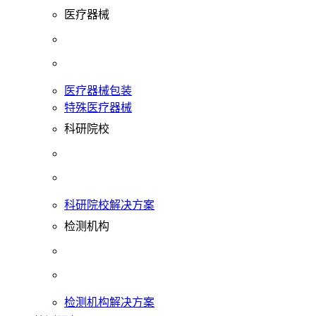
医疗器械
医疗器械包装
特殊医疗器械
科研院校
科研院校解决方案
检测机构
检测机构解决方案