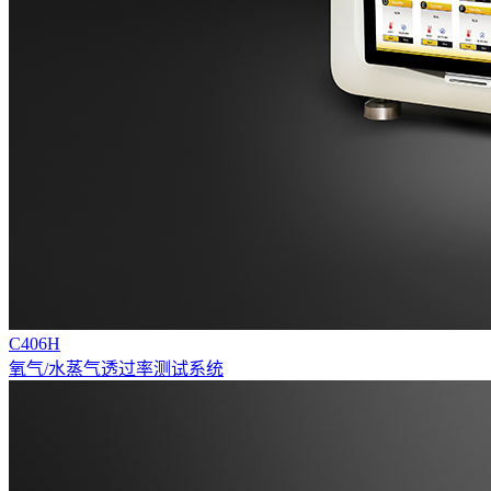
C406H
氧气/水蒸气透过率测试系统