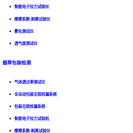
智能电子拉力试验仪
摩擦系数/剥离试验仪
雾化测试仪
透气度测试仪
烟草包装检测
气体透过率测试仪
全自动包装无损捡漏系统
包装无损捡漏系统
智能电子拉力试验机
摩擦系数/剥离试验仪