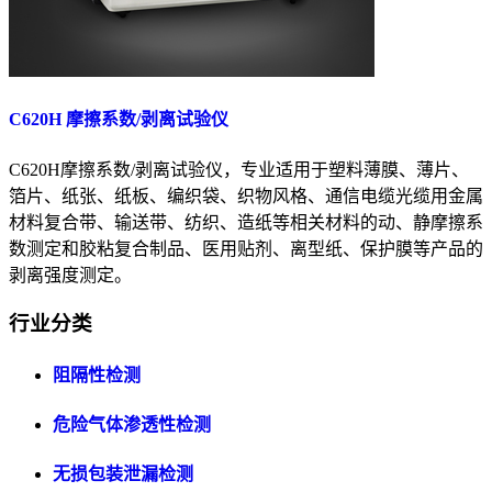
C620H 摩擦系数/剥离试验仪
C620H摩擦系数/剥离试验仪，专业适用于塑料薄膜、薄片、
箔片、纸张、纸板、编织袋、织物风格、通信电缆光缆用金属
材料复合带、输送带、纺织、造纸等相关材料的动、静摩擦系
数测定和胶粘复合制品、医用贴剂、离型纸、保护膜等产品的
剥离强度测定。
行业分类
阻隔性检测
危险气体渗透性检测
无损包装泄漏检测