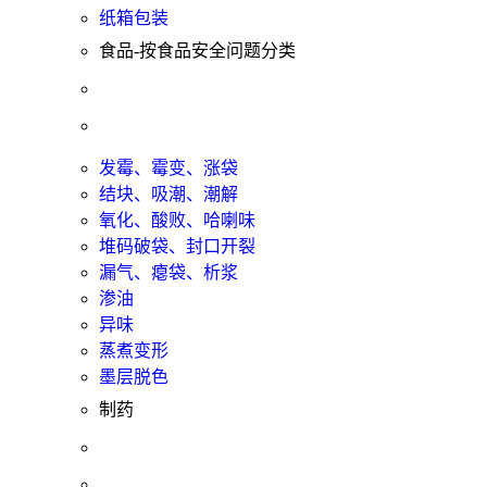
纸箱包装
食品-按食品安全问题分类
发霉、霉变、涨袋
结块、吸潮、潮解
氧化、酸败、哈喇味
堆码破袋、封口开裂
漏气、瘪袋、析浆
渗油
异味
蒸煮变形
墨层脱色
制药