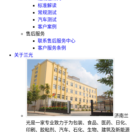
标准解读
常规测试
汽车测试
客户案例
售后服务
联系售后服务中心
客户服务条例
关于兰光
济南兰
光是一家专业致力于为包装、食品、医药、日化、
印刷、胶粘剂、汽车、石化、生物、建筑及新能源