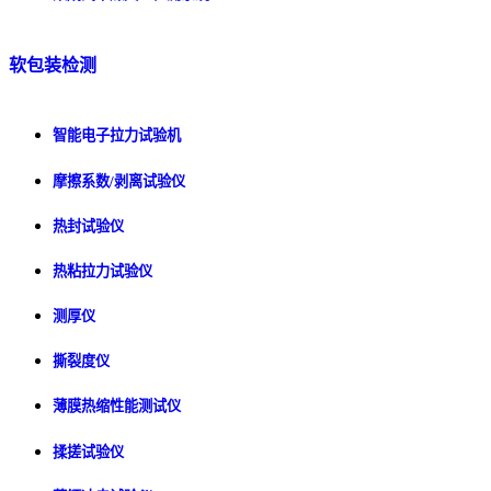
软包装检测
智能电子拉力试验机
摩擦系数/剥离试验仪
热封试验仪
热粘拉力试验仪
测厚仪
撕裂度仪
薄膜热缩性能测试仪
揉搓试验仪