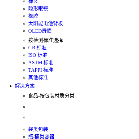
标签
隐形眼镜
橡胶
太阳能电池背板
OLED屏膜
按检测标准选择
GB 标准
ISO 标准
ASTM 标准
TAPPI 标准
其他标准
解决方案
食品-按包装材质分类
袋类包装
瓶/桶类容器