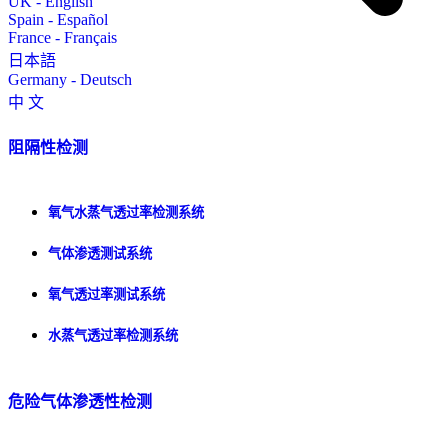
UK - English
Spain - Español
France - Français
日本語
Germany - Deutsch
中 文
阻隔性检测
氧气水蒸气透过率检测系统
气体渗透测试系统
氧气透过率测试系统
水蒸气透过率检测系统
危险气体渗透性检测