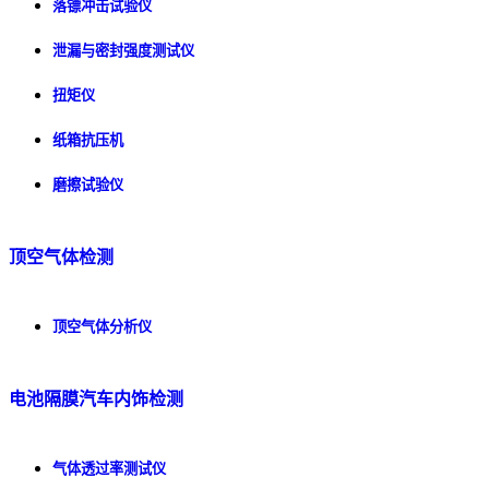
落镖冲击试验仪
泄漏与密封强度测试仪
扭矩仪
纸箱抗压机
磨擦试验仪
顶空气体检测
顶空气体分析仪
电池隔膜汽车内饰检测
气体透过率测试仪