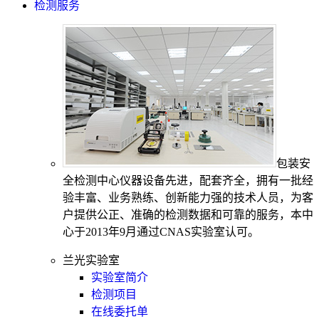
检测服务
包装安
全检测中心仪器设备先进，配套齐全，拥有一批经
验丰富、业务熟练、创新能力强的技术人员，为客
户提供公正、准确的检测数据和可靠的服务，本中
心于2013年9月通过CNAS实验室认可。
兰光实验室
实验室简介
检测项目
在线委托单