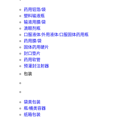
药用铝箔/袋
塑料输液瓶
输液用膜/袋
滴眼剂瓶
口服液体/外用液体/口服固体药用瓶
药用膜/袋
固体药用硬片
封口垫片
药用软管
预灌封注射器
包装
袋类包装
瓶/桶类容器
纸箱包装