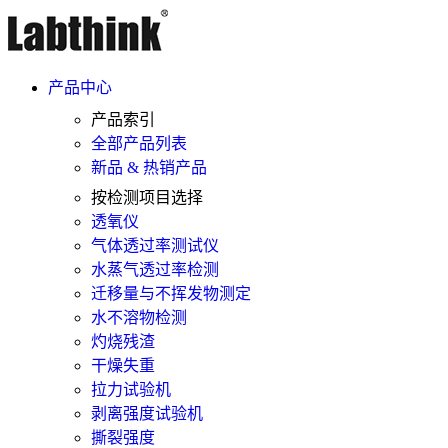
产品中心
产品索引
全部产品列表
新品 & 热销产品
按检测项目选择
透氧仪
气体透过率测试仪
水蒸气透过率检测
迁移量与不挥发物测定
水不溶物检测
灼烧残渣
干燥失重
拉力试验机
剥离强度试验机
撕裂强度