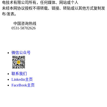
电技术有限公司所有，任何媒体、网站或个人
未经本网协议授权不得转载、链接、转贴或以其他方式复制发
布/发表。
中国咨询热线
0531-58702626
微信公众号
联系我们
Linkedin主页
FaceBook主页