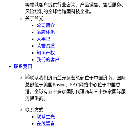
等领域客户提供行业咨询、产品销售、售后服务、
风险控制的全球性跨国科技企业。
关于兰光
公司简介
品牌体系
大事记
荣誉资质
知识产权
我们的客户
联系我们
济南兰光运营总部位于中国济南、国际
总部位于美国Boston、SAC网络中心位于中国香
港，全球有五十多家国际代理商与三十多家国际服
务提供商。
联系方式
联系兰光
在线留言