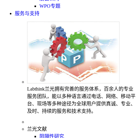
WPO专题
服务与支持
Labthink兰光拥有完善的服务体系，百余人的专业
服务团队，能以多种语言通过电话、网络、移动平
台、现场等多种途径为全球用户提供真诚、专业、
及时、持续的服务和技术支持。
兰光文献
阻隔性研究