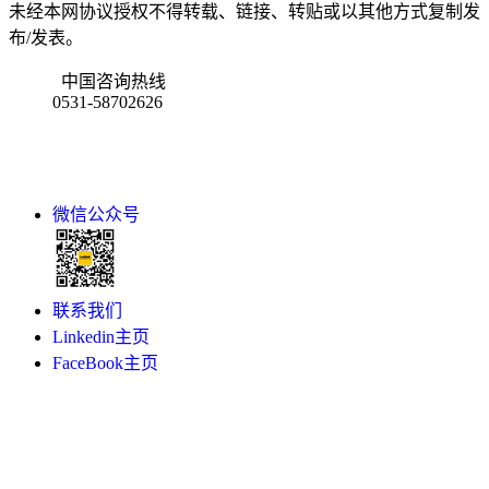
未经本网协议授权不得转载、链接、转贴或以其他方式复制发
布/发表。
中国咨询热线
0531-58702626
微信公众号
联系我们
Linkedin主页
FaceBook主页