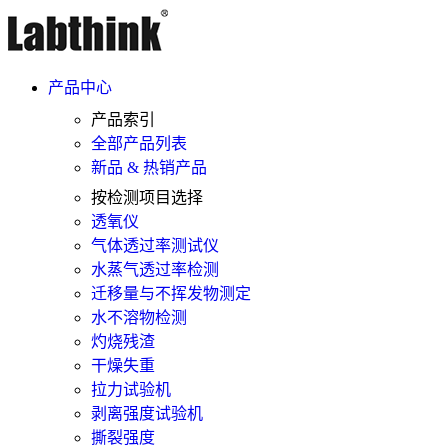
产品中心
产品索引
全部产品列表
新品 & 热销产品
按检测项目选择
透氧仪
气体透过率测试仪
水蒸气透过率检测
迁移量与不挥发物测定
水不溶物检测
灼烧残渣
干燥失重
拉力试验机
剥离强度试验机
撕裂强度