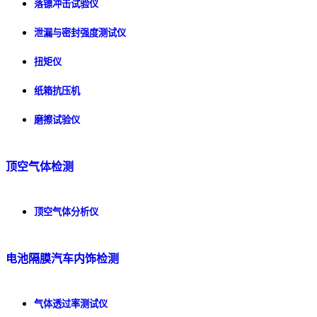
落镖冲击试验仪
泄漏与密封强度测试仪
扭矩仪
纸箱抗压机
磨擦试验仪
顶空气体检测
顶空气体分析仪
电池隔膜汽车内饰检测
气体透过率测试仪