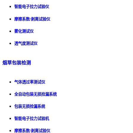
智能电子拉力试验仪
摩擦系数/剥离试验仪
雾化测试仪
透气度测试仪
烟草包装检测
气体透过率测试仪
全自动包装无损捡漏系统
包装无损捡漏系统
智能电子拉力试验机
摩擦系数/剥离试验仪