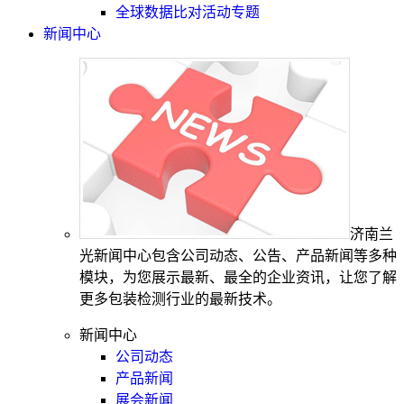
全球数据比对活动专题
新闻中心
济南兰
光新闻中心包含公司动态、公告、产品新闻等多种
模块，为您展示最新、最全的企业资讯，让您了解
更多包装检测行业的最新技术。
新闻中心
公司动态
产品新闻
展会新闻