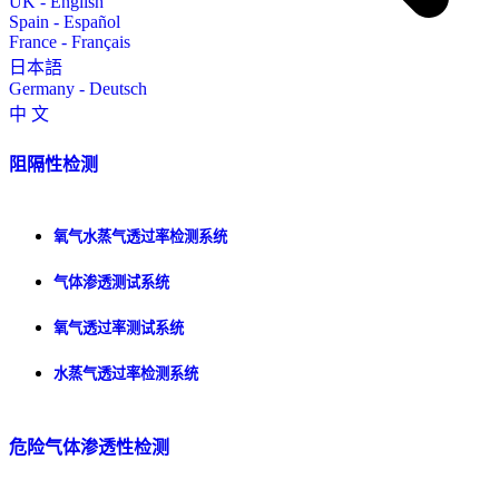
UK - English
Spain - Español
France - Français
日本語
Germany - Deutsch
中 文
阻隔性检测
氧气水蒸气透过率检测系统
气体渗透测试系统
氧气透过率测试系统
水蒸气透过率检测系统
危险气体渗透性检测