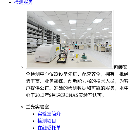
检测服务
包装安
全检测中心仪器设备先进，配套齐全，拥有一批经
验丰富、业务熟练、创新能力强的技术人员，为客
户提供公正、准确的检测数据和可靠的服务，本中
心于2013年9月通过CNAS实验室认可。
兰光实验室
实验室简介
检测项目
在线委托单