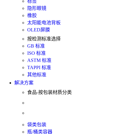
标签
隐形眼镜
橡胶
太阳能电池背板
OLED屏膜
按检测标准选择
GB 标准
ISO 标准
ASTM 标准
TAPPI 标准
其他标准
解决方案
食品-按包装材质分类
袋类包装
瓶/桶类容器