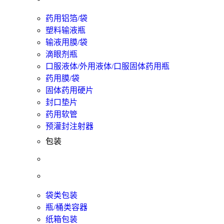
药用铝箔/袋
塑料输液瓶
输液用膜/袋
滴眼剂瓶
口服液体/外用液体/口服固体药用瓶
药用膜/袋
固体药用硬片
封口垫片
药用软管
预灌封注射器
包装
袋类包装
瓶/桶类容器
纸箱包装