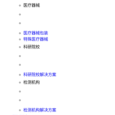
医疗器械
医疗器械包装
特殊医疗器械
科研院校
科研院校解决方案
检测机构
检测机构解决方案