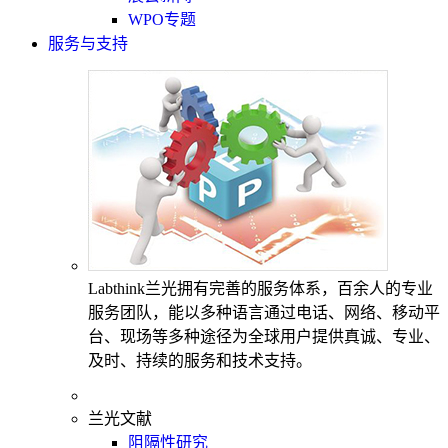
WPO专题
服务与支持
Labthink兰光拥有完善的服务体系，百余人的专业
服务团队，能以多种语言通过电话、网络、移动平
台、现场等多种途径为全球用户提供真诚、专业、
及时、持续的服务和技术支持。
兰光文献
阻隔性研究