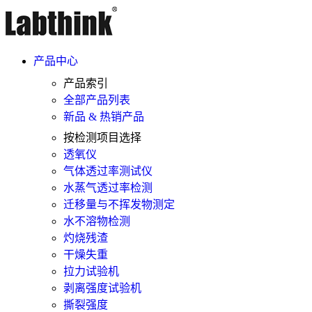
产品中心
产品索引
全部产品列表
新品 & 热销产品
按检测项目选择
透氧仪
气体透过率测试仪
水蒸气透过率检测
迁移量与不挥发物测定
水不溶物检测
灼烧残渣
干燥失重
拉力试验机
剥离强度试验机
撕裂强度