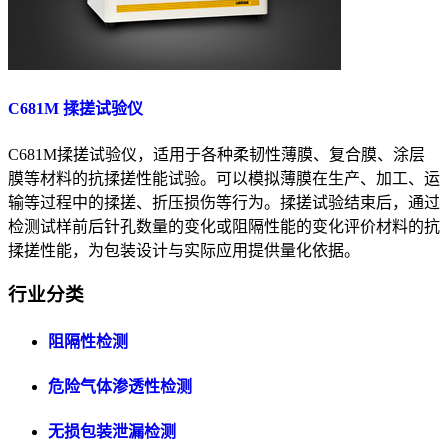
C681M 揉搓试验仪
C681M揉搓试验仪，适用于各种柔韧性薄膜、复合膜、涂层
膜等材料的抗揉搓性能试验。可以模拟薄膜在生产、加工、运
输等过程中的揉搓、折压损伤等行为。揉搓试验结束后，通过
检测试样前后针孔数量的变化或阻隔性能的变化评价材料的抗
揉搓性能，为包装设计与实际应用提供量化依据。
行业分类
阻隔性检测
危险气体渗透性检测
无损包装泄漏检测