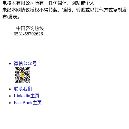
电技术有限公司所有，任何媒体、网站或个人
未经本网协议授权不得转载、链接、转贴或以其他方式复制发
布/发表。
中国咨询热线
0531-58702626
微信公众号
联系我们
Linkedin主页
FaceBook主页