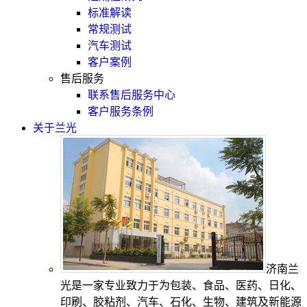
标准解读
常规测试
汽车测试
客户案例
售后服务
联系售后服务中心
客户服务条例
关于兰光
济南兰
光是一家专业致力于为包装、食品、医药、日化、
印刷、胶粘剂、汽车、石化、生物、建筑及新能源