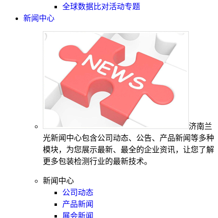
全球数据比对活动专题
新闻中心
济南兰
光新闻中心包含公司动态、公告、产品新闻等多种
模块，为您展示最新、最全的企业资讯，让您了解
更多包装检测行业的最新技术。
新闻中心
公司动态
产品新闻
展会新闻