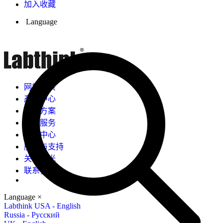
加入收藏
Language
网站首页
产品中心
解决方案
检测服务
新闻中心
服务与支持
关于兰光
联系我们
Language
×
Labthink USA - English
Russia - Русский