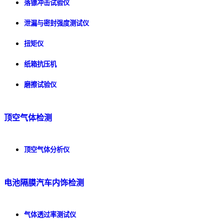
落镖冲击试验仪
泄漏与密封强度测试仪
扭矩仪
纸箱抗压机
磨擦试验仪
顶空气体检测
顶空气体分析仪
电池隔膜汽车内饰检测
气体透过率测试仪